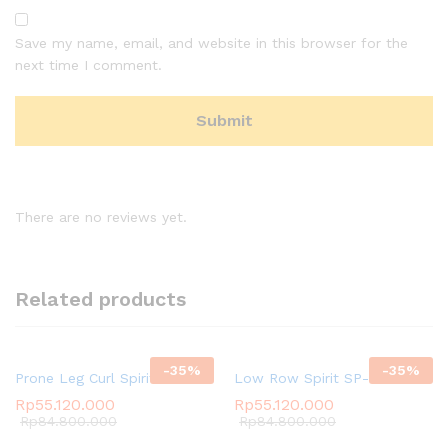
Save my name, email, and website in this browser for the
next time I comment.
There are no reviews yet.
Related products
-
35
%
-
35
%
Prone Leg Curl Spirit SP-3514
Low Row Spirit SP-3523
Rp
55.120.000
Rp
55.120.000
Rp
84.800.000
Rp
84.800.000