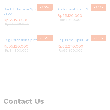
-
35
%
-
35
%
Back Extension Spirit SP-
Abdominal Spirit SP-3511
3503
Rp
55.120.000
Rp
55.120.000
Rp
84.800.000
Rp
84.800.000
-
35
%
-
35
%
Leg Extension Spirit SP-3510
Leg Press Spirit SP-3509
Rp
55.120.000
Rp
62.270.000
Rp
84.800.000
Rp
95.800.000
Contact Us