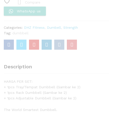
DHZ
Compare
/
WhatsApp us
Dumbbell
DHZ
/
Categories:
DHZ Fitness
,
Dumbell
,
Strength
Barbell
Tag:
dumbbell
DHZ
Quickbell
quantity
Description
HARGA PER SET:
+ 1pcs Tray/Tempat Dumbbell (Gambar ke 2)
+ 1pcs Rack Dumbbell (Gambar ke 2)
+ 1pcs Adjustable Dumbbell (Gambar ke 2)
The World Smartest Dumbbell.