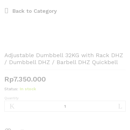
Back to
Category
Adjustable Dumbbell 32KG with Rack DHZ
/ Dumbbell DHZ / Barbell DHZ Quickbell
Rp
7.350.000
Status:
In stock
Quantity
Adjustable
Dumbbell
32KG
with
Rack