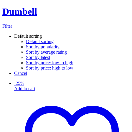
Dumbell
Filter
Default sorting
Default sorting
Sort by popularity
Sort by average rating
Sort by latest
Sort by price: low to high
Sort by price: high to low
Cancel
-
25
%
Add to cart