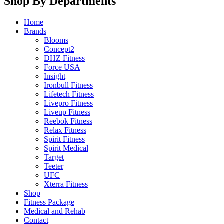
Shop By Departments
Home
Brands
Blooms
Concept2
DHZ Fitness
Force USA
Insight
Ironbull Fitness
Lifetech Fitness
Livepro Fitness
Liveup Fitness
Reebok Fitness
Relax Fitness
Spirit Fitness
Spirit Medical
Target
Teeter
UFC
Xterra Fitness
Shop
Fitness Package
Medical and Rehab
Contact