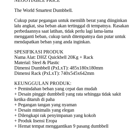
NEGOTIABLE PRICE
The World Smartest Dumbbell.
Cukup putar pegangan untuk memilih berat yang diinginkan
lalu angkat, sisa beban akan tertinggal di tempatnya. Rasakan
perbedaannya saat latihan, tidak perlu lagi lama-lama
mengganti beban, cukup taruh ditempatnya dan putar untuk
mendapatkan beban yang anda inginkan.
SPESIFIKASI PRODUK
Nama Alat: DHZ Quickbell 20Kg + Rack
Material: Steel & Plastic
Dimensi Dumbbell (PxLxT): 485x180x180mm
Dimensi Rack (PxLxT): 740x545x642mm
KEUNGGULAN PRODUK:
+ Pemindahan beban yang cepat dan mudah
+ Desain pinggir dumbbell yang rata sehingga tidak sakit
ketika ditaruh di paha
+ Pegangan tangan yang nyaman
+ Desain minimalis yang elegan
+ Dilengkapi rak penyimpanan yang kokoh
+ Produk lisensi Eropa
+ Hemat tempat menggantikan 9 pasang dumbbell